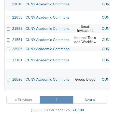
21010
CUNY Academic Commons
CUNY A
22053
CUNY Academic Commons
CUNY A
Email
21553
CUNY Academic Commons
CUNY A
Invitations
Internal Tools
21551
CUNY Academic Commons
CUNY A
and Workflow
23957
CUNY Academic Commons
CUNY A
17101
CUNY Academic Commons
CUNY A
16596
CUNY Academic Commons
Group Blogs
CUNY A
« Previous
1
Next »
(1-25/353)
Per page:
25
,
50
,
100