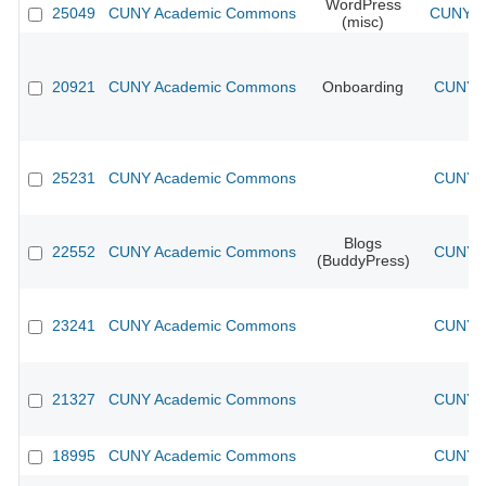
WordPress
25049
CUNY Academic Commons
CUNY A
(misc)
20921
CUNY Academic Commons
Onboarding
CUNY A
25231
CUNY Academic Commons
CUNY A
Blogs
22552
CUNY Academic Commons
CUNY A
(BuddyPress)
23241
CUNY Academic Commons
CUNY A
21327
CUNY Academic Commons
CUNY A
18995
CUNY Academic Commons
CUNY A