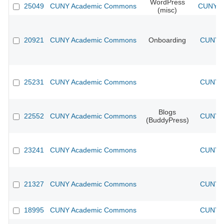
WordPress
25049
CUNY Academic Commons
CUNY A
(misc)
20921
CUNY Academic Commons
Onboarding
CUNY A
25231
CUNY Academic Commons
CUNY A
Blogs
22552
CUNY Academic Commons
CUNY A
(BuddyPress)
23241
CUNY Academic Commons
CUNY A
21327
CUNY Academic Commons
CUNY A
18995
CUNY Academic Commons
CUNY A