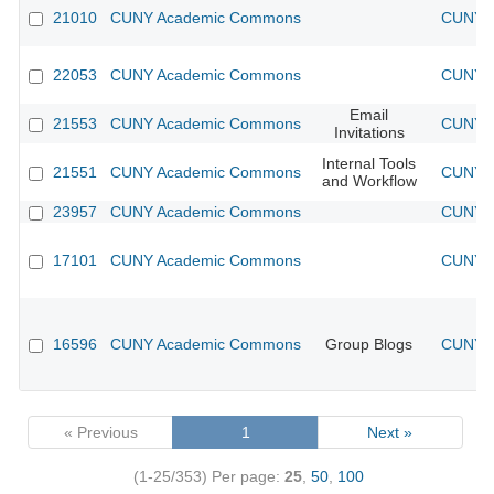
21010
CUNY Academic Commons
CUNY A
22053
CUNY Academic Commons
CUNY A
Email
21553
CUNY Academic Commons
CUNY A
Invitations
Internal Tools
21551
CUNY Academic Commons
CUNY A
and Workflow
23957
CUNY Academic Commons
CUNY A
17101
CUNY Academic Commons
CUNY A
16596
CUNY Academic Commons
Group Blogs
CUNY A
« Previous
1
Next »
(1-25/353)
Per page:
25
,
50
,
100