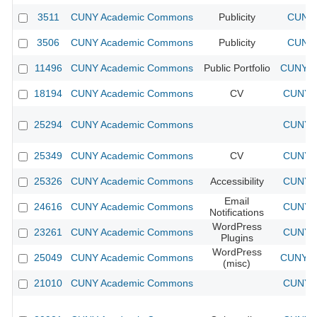
3511
CUNY Academic Commons
Publicity
CUNY 
3506
CUNY Academic Commons
Publicity
CUNY 
11496
CUNY Academic Commons
Public Portfolio
CUNY A
18194
CUNY Academic Commons
CV
CUNY A
25294
CUNY Academic Commons
CUNY A
25349
CUNY Academic Commons
CV
CUNY A
25326
CUNY Academic Commons
Accessibility
CUNY A
Email
24616
CUNY Academic Commons
CUNY A
Notifications
WordPress
23261
CUNY Academic Commons
CUNY A
Plugins
WordPress
25049
CUNY Academic Commons
CUNY A
(misc)
21010
CUNY Academic Commons
CUNY A