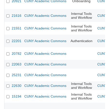
20921
CUNY Academic Commons
Onboarding
CUNY A
Internal Tools
21616
CUNY Academic Commons
CUNY A
and Workflow
Internal Tools
21551
CUNY Academic Commons
CUNY A
and Workflow
22201
CUNY Academic Commons
Authentication
CUNY A
20782
CUNY Academic Commons
CUNY A
22063
CUNY Academic Commons
CUNY A
25231
CUNY Academic Commons
CUNY A
Internal Tools
22630
CUNY Academic Commons
CUNY A
and Workflow
Internal Tools
15194
CUNY Academic Commons
CUNY A
and Workflow