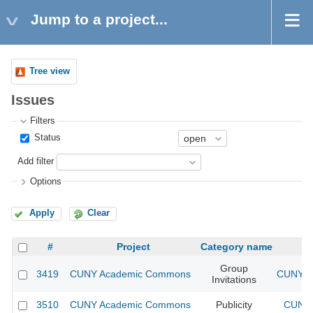
Jump to a project...
Tree view
Issues
Filters
Status
Add filter
Options
Apply
Clear
#
Project
Category name
Group
3419
CUNY Academic Commons
CUNY A
Invitations
3510
CUNY Academic Commons
Publicity
CUNY 