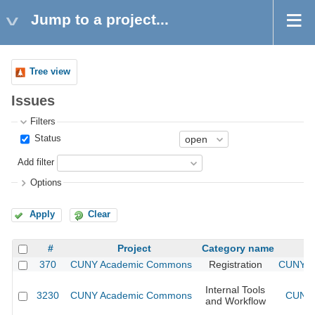
Jump to a project...
Tree view
Issues
Filters
Status
Add filter
Options
Apply
Clear
#
Project
Category name
370
CUNY Academic Commons
Registration
CUNY Ac
Internal Tools
3230
CUNY Academic Commons
CUNY 
and Workflow