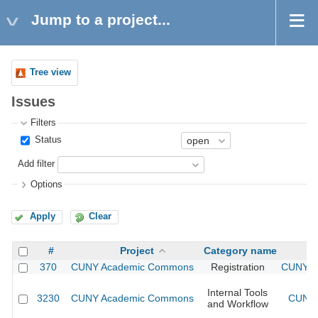
Jump to a project...
Tree view
Issues
Filters
Status
Add filter
Options
Apply
Clear
#
Project
Category name
370
CUNY Academic Commons
Registration
CUNY Ac
Internal Tools
3230
CUNY Academic Commons
CUNY 
and Workflow