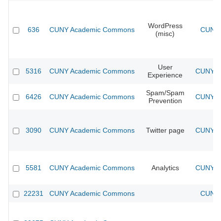
WordPress
636
CUNY Academic Commons
CUNY 
(misc)
User
5316
CUNY Academic Commons
CUNY Ac
Experience
Spam/Spam
6426
CUNY Academic Commons
CUNY Ac
Prevention
3090
CUNY Academic Commons
Twitter page
CUNY Ac
5581
CUNY Academic Commons
Analytics
CUNY Ac
22231
CUNY Academic Commons
CUNY 