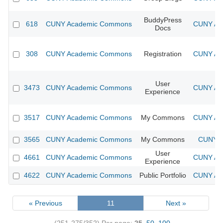
BuddyPress
618
CUNY Academic Commons
CUNY Aca
Docs
308
CUNY Academic Commons
Registration
CUNY Aca
User
3473
CUNY Academic Commons
CUNY Aca
Experience
3517
CUNY Academic Commons
My Commons
CUNY Aca
3565
CUNY Academic Commons
My Commons
CUNY A
User
4661
CUNY Academic Commons
CUNY Aca
Experience
4622
CUNY Academic Commons
Public Portfolio
CUNY Aca
« Previous
11
Next »
(251-275/352)
Per page:
25
,
50
,
100