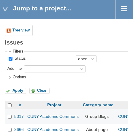
Jump to a project...
Tree view
Issues
Filters
Status
Add filter
Options
Apply
Clear
#
Project
Category name
5317
CUNY Academic Commons
Group Blogs
CUNY A
2666
CUNY Academic Commons
About page
CUNY A