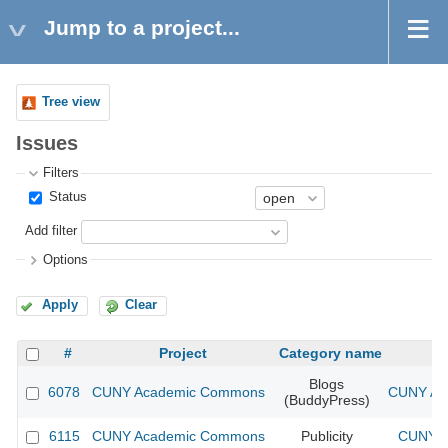
Jump to a project...
Tree view
Issues
Filters
Status
Add filter
Options
Apply
Clear
#
Project
Category name
Blogs
6078
CUNY Academic Commons
CUNY Aca
(BuddyPress)
6115
CUNY Academic Commons
Publicity
CUNY A