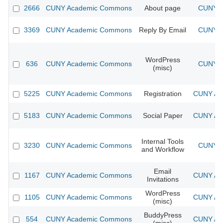
2666
CUNY Academic Commons
About page
CUNY A
3369
CUNY Academic Commons
Reply By Email
CUNY A
WordPress
636
CUNY Academic Commons
CUNY A
(misc)
5225
CUNY Academic Commons
Registration
CUNY Aca
5183
CUNY Academic Commons
Social Paper
CUNY Aca
Internal Tools
3230
CUNY Academic Commons
CUNY A
and Workflow
Email
1167
CUNY Academic Commons
CUNY Aca
Invitations
WordPress
1105
CUNY Academic Commons
CUNY Aca
(misc)
BuddyPress
554
CUNY Academic Commons
CUNY Aca