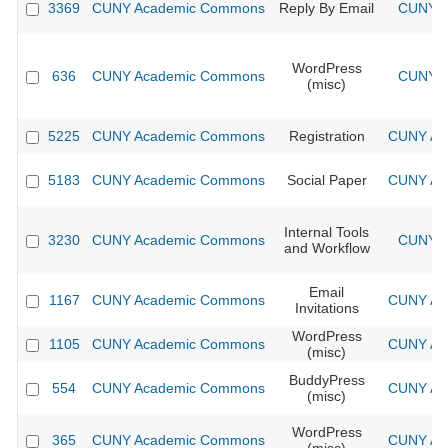
3369
CUNY Academic Commons
Reply By Email
CUNY A
WordPress
636
CUNY Academic Commons
CUNY A
(misc)
5225
CUNY Academic Commons
Registration
CUNY Aca
5183
CUNY Academic Commons
Social Paper
CUNY Aca
Internal Tools
3230
CUNY Academic Commons
CUNY A
and Workflow
Email
1167
CUNY Academic Commons
CUNY Aca
Invitations
WordPress
1105
CUNY Academic Commons
CUNY Aca
(misc)
BuddyPress
554
CUNY Academic Commons
CUNY Aca
(misc)
WordPress
365
CUNY Academic Commons
CUNY Aca