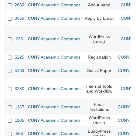
2666
CUNY Academic Commons
About page
CUNY A
3369
CUNY Academic Commons
Reply By Email
CUNY A
WordPress
636
CUNY Academic Commons
CUNY A
(misc)
5225
CUNY Academic Commons
Registration
CUNY Aca
5183
CUNY Academic Commons
Social Paper
CUNY Aca
Internal Tools
3230
CUNY Academic Commons
CUNY A
and Workflow
Email
1167
CUNY Academic Commons
CUNY Aca
Invitations
WordPress
1105
CUNY Academic Commons
CUNY Aca
(misc)
BuddyPress
554
CUNY Academic Commons
CUNY Aca