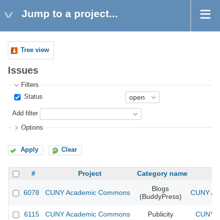
Jump to a project...
Tree view
Issues
Filters
Status
Add filter
Options
Apply
Clear
#
Project
Category name
Blogs
6078
CUNY Academic Commons
CUNY Aca
(BuddyPress)
6115
CUNY Academic Commons
Publicity
CUNY A