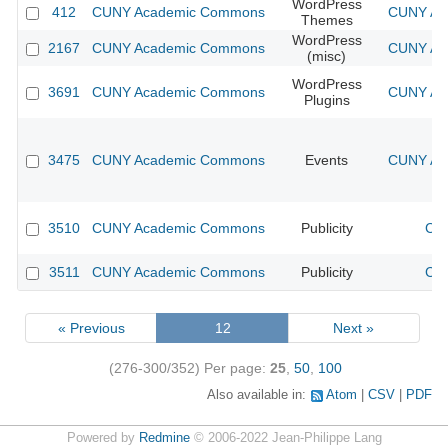
WordPress
412
CUNY Academic Commons
CUNY Aca
Themes
WordPress
2167
CUNY Academic Commons
CUNY Aca
(misc)
WordPress
3691
CUNY Academic Commons
CUNY Aca
Plugins
3475
CUNY Academic Commons
Events
CUNY Aca
3510
CUNY Academic Commons
Publicity
CUN
3511
CUNY Academic Commons
Publicity
CUN
« Previous
12
Next »
(276-300/352)
Per page:
25
,
50
,
100
Also available in:
Atom
CSV
PDF
Powered by
Redmine
© 2006-2022 Jean-Philippe Lang