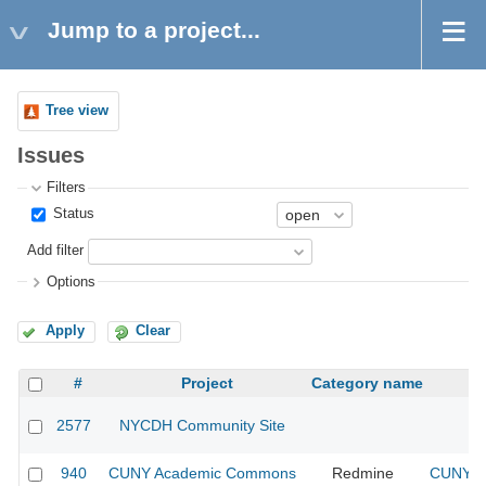
Jump to a project...
Tree view
Issues
Filters
Status
Add filter
Options
Apply
Clear
#
Project
Category name
2577
NYCDH Community Site
940
CUNY Academic Commons
Redmine
CUNY Ac