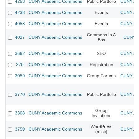
4253
CUNY Academic Commons
Public Portfolio
CUNY Aca
4238
CUNY Academic Commons
Events
CUNY Aca
4053
CUNY Academic Commons
Events
CUNY Aca
Commons In A
4027
CUNY Academic Commons
CUNY A
Box
3662
CUNY Academic Commons
SEO
CUNY Aca
370
CUNY Academic Commons
Registration
CUNY Aca
3059
CUNY Academic Commons
Group Forums
CUNY Aca
3770
CUNY Academic Commons
Public Portfolio
CUNY Aca
Group
3308
CUNY Academic Commons
CUNY Aca
Invitations
WordPress
3759
CUNY Academic Commons
CUNY Aca
(misc)