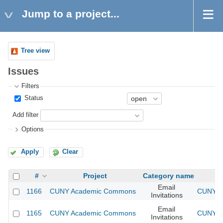
Jump to a project...
Tree view
Issues
Filters
Status
Add filter
Options
Apply
Clear
#
Project
Category name
Email
1166
CUNY Academic Commons
CUNY Ac
Invitations
Email
1165
CUNY Academic Commons
CUNY Ac
Invitations