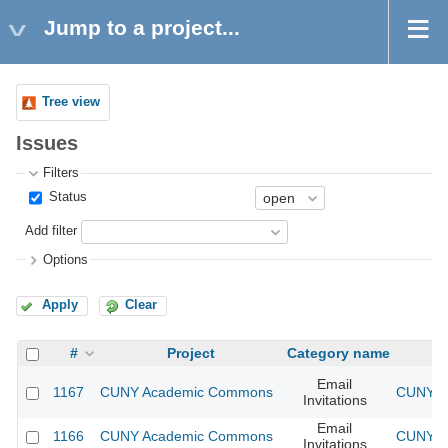
Jump to a project...
Tree view
Issues
Filters
Status
Add filter
Options
Apply
Clear
#
Project
Category name
Email
1167
CUNY Academic Commons
CUNY Ac
Invitations
Email
1166
CUNY Academic Commons
CUNY Ac
Invitations