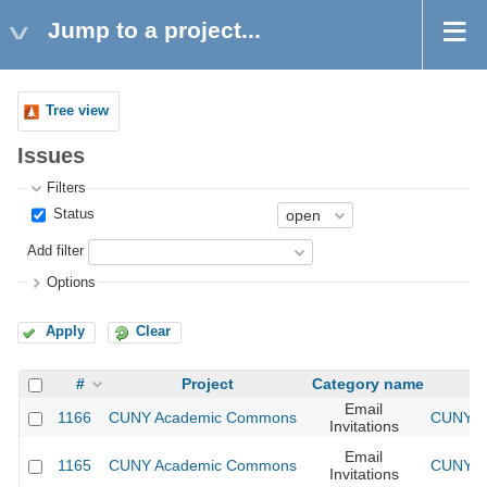
Jump to a project...
Tree view
Issues
Filters
Status
Add filter
Options
Apply
Clear
#
Project
Category name
Email
1166
CUNY Academic Commons
CUNY Ac
Invitations
Email
1165
CUNY Academic Commons
CUNY Ac
Invitations