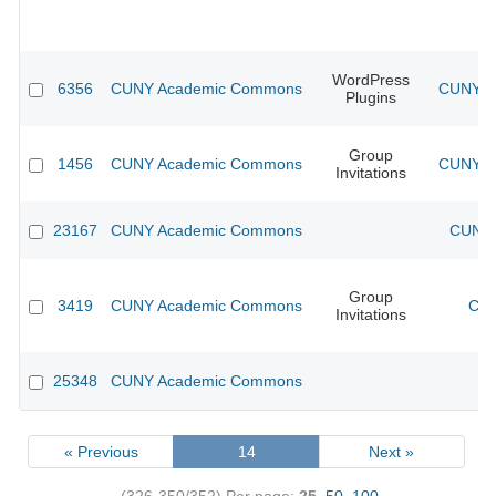
WordPress
6356
CUNY Academic Commons
CUNY Ac
Plugins
Group
1456
CUNY Academic Commons
CUNY Ac
Invitations
23167
CUNY Academic Commons
CUNY 
Group
3419
CUNY Academic Commons
CUN
Invitations
25348
CUNY Academic Commons
« Previous
14
Next »
(326-350/352)
Per page:
25
,
50
,
100