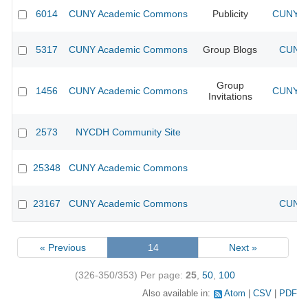
6014
CUNY Academic Commons
Publicity
CUNY Ac
5317
CUNY Academic Commons
Group Blogs
CUNY 
Group
1456
CUNY Academic Commons
CUNY Ac
Invitations
2573
NYCDH Community Site
25348
CUNY Academic Commons
23167
CUNY Academic Commons
CUNY 
« Previous
14
Next »
(326-350/353)
Per page:
25
,
50
,
100
Also available in:
Atom
CSV
PDF