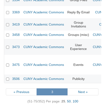
3354
CUNY Academic Commons
Group Files
CUNY Ac
3369
CUNY Academic Commons
Reply By Email
CUNY 
Group
3419
CUNY Academic Commons
CUN
Invitations
3458
CUNY Academic Commons
Groups (misc)
CUNY Ac
User
3473
CUNY Academic Commons
CUNY Ac
Experience
3475
CUNY Academic Commons
Events
CUNY Ac
3506
CUNY Academic Commons
Publicity
CU
« Previous
3
Next »
(51-75/352)
Per page:
25
,
50
,
100