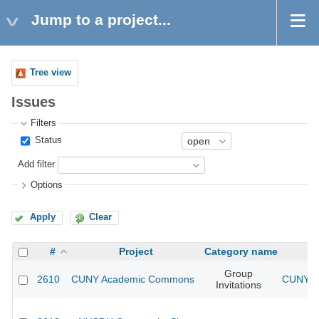
Jump to a project...
Tree view
Issues
Filters
Status
Add filter
Options
Apply
Clear
#
Project
Category name
Group
2610
CUNY Academic Commons
CUNY Ac
Invitations