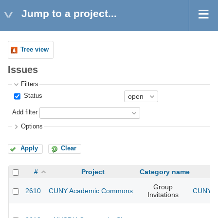
Jump to a project...
Tree view
Issues
Filters
Status
Add filter
Options
Apply
Clear
#
Project
Category name
Group
2610
CUNY Academic Commons
CUNY Ac
Invitations