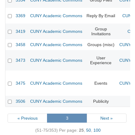
3354
CUNY Academic Commons
Group Files
CUNY Ac
3369
CUNY Academic Commons
Reply By Email
CUNY 
Group
3419
CUNY Academic Commons
CUN
Invitations
3458
CUNY Academic Commons
Groups (misc)
CUNY Ac
User
3473
CUNY Academic Commons
CUNY Ac
Experience
3475
CUNY Academic Commons
Events
CUNY Ac
3506
CUNY Academic Commons
Publicity
CU
« Previous
3
Next »
(51-75/353)
Per page:
25
,
50
,
100