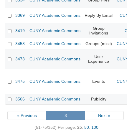
3354
CUNY Academic Commons
Group Files
CUNY Ac
3369
CUNY Academic Commons
Reply By Email
CUNY 
Group
3419
CUNY Academic Commons
CUN
Invitations
3458
CUNY Academic Commons
Groups (misc)
CUNY Ac
User
3473
CUNY Academic Commons
CUNY Ac
Experience
3475
CUNY Academic Commons
Events
CUNY Ac
3506
CUNY Academic Commons
Publicity
CU
« Previous
3
Next »
(51-75/352)
Per page:
25
,
50
,
100