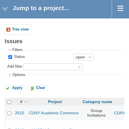
Jump to a project...
Tree view
Issues
Filters
Status
Add filter
Options
Apply
Clear
#
Project
Category name
Group
2610
CUNY Academic Commons
CUNY Ac
Invitations