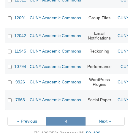
12911
CUNY Academic Commons
CUNY 
12091
CUNY Academic Commons
Group Files
CUNY Ac
Email
12042
CUNY Academic Commons
CUNY Ac
Notifications
11945
CUNY Academic Commons
Reckoning
CUNY Ac
10794
CUNY Academic Commons
Performance
CUNY 
WordPress
9926
CUNY Academic Commons
CUNY Ac
Plugins
7663
CUNY Academic Commons
Social Paper
CUNY Ac
« Previous
4
Next »
(76-100/353)
Per page:
25
,
50
,
100