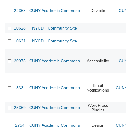
22368
CUNY Academic Commons
Dev site
CUNY 
10628
NYCDH Community Site
10631
NYCDH Community Site
20975
CUNY Academic Commons
Accessibility
CUNY 
Email
333
CUNY Academic Commons
CUNY Ac
Notifications
WordPress
25369
CUNY Academic Commons
Plugins
2754
CUNY Academic Commons
Design
CUNY Ac