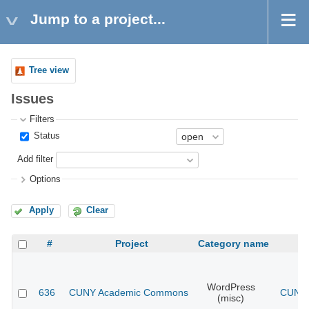
Jump to a project...
Tree view
Issues
Filters
Status
Add filter
Options
Apply
Clear
#
Project
Category name
WordPress
636
CUNY Academic Commons
CUNY 
(misc)