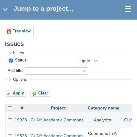
Jump to a project...
Tree view
Issues
Filters
Status
Add filter
Options
Apply
Clear
#
Project
Category name
19928
CUNY Academic Commons
Analytics
CUNY 
Commons In A
19828
CUNY Academic Commons