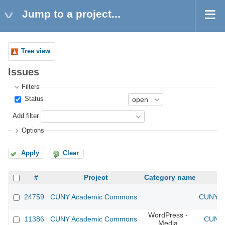
Jump to a project...
Tree view
Issues
Filters
Status
Add filter
Options
Apply
Clear
#
Project
Category name
24759
CUNY Academic Commons
CUNY Ac
WordPress -
11386
CUNY Academic Commons
CUNY 
Media