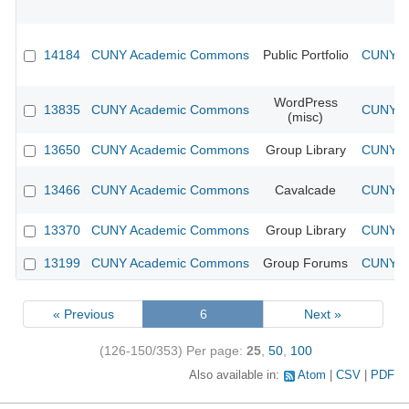
14184
CUNY Academic Commons
Public Portfolio
CUNY Ac
WordPress
13835
CUNY Academic Commons
CUNY Ac
(misc)
13650
CUNY Academic Commons
Group Library
CUNY Ac
13466
CUNY Academic Commons
Cavalcade
CUNY Ac
13370
CUNY Academic Commons
Group Library
CUNY Ac
13199
CUNY Academic Commons
Group Forums
CUNY Ac
« Previous
6
Next »
(126-150/353)
Per page:
25
,
50
,
100
Also available in:
Atom
CSV
PDF