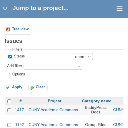
Jump to a project...
Tree view
Issues
Filters
Status
Add filter
Options
Apply
Clear
#
Project
Category name
BuddyPress
1417
CUNY Academic Commons
CUNY Ac
Docs
1192
CUNY Academic Commons
Group Files
CUNY Ac