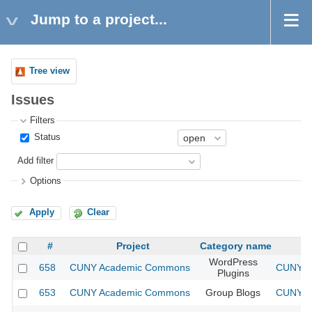
Jump to a project...
Tree view
Issues
Filters
Status
Add filter
Options
Apply
Clear
#
Project
Category name
WordPress
658
CUNY Academic Commons
CUNY Ac
Plugins
653
CUNY Academic Commons
Group Blogs
CUNY Ac