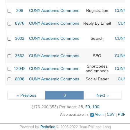
308
CUNY Academic Commons
Registration
CUNY Ac
8976
CUNY Academic Commons
Reply By Email
CUNY 
3002
CUNY Academic Commons
Search
CUNY Ac
3662
CUNY Academic Commons
SEO
CUNY Ac
Shortcodes
13048
CUNY Academic Commons
CUNY Ac
and embeds
8898
CUNY Academic Commons
Social Paper
CUNY 
« Previous
8
Next »
(176-200/353)
Per page:
25
,
50
,
100
Also available in:
Atom
CSV
PDF
Powered by
Redmine
© 2006-2022 Jean-Philippe Lang