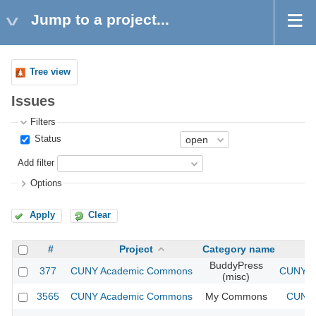
Jump to a project...
Tree view
Issues
Filters
Status
Add filter
Options
Apply
Clear
#
Project
Category name
BuddyPress
377
CUNY Academic Commons
CUNY Ac
(misc)
3565
CUNY Academic Commons
My Commons
CUNY 