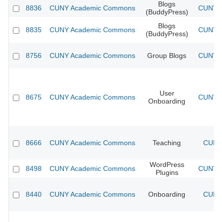
Blogs
8836
CUNY Academic Commons
CUNY A
(BuddyPress)
Blogs
8835
CUNY Academic Commons
CUNY A
(BuddyPress)
8756
CUNY Academic Commons
Group Blogs
CUNY A
User
8675
CUNY Academic Commons
CUNY A
Onboarding
8666
CUNY Academic Commons
Teaching
CUNY 
WordPress
8498
CUNY Academic Commons
CUNY A
Plugins
8440
CUNY Academic Commons
Onboarding
CUNY 