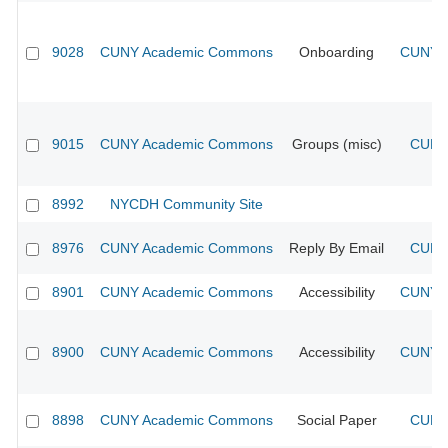
9028
CUNY Academic Commons
Onboarding
CUNY A
9015
CUNY Academic Commons
Groups (misc)
CUNY 
8992
NYCDH Community Site
8976
CUNY Academic Commons
Reply By Email
CUNY 
8901
CUNY Academic Commons
Accessibility
CUNY A
8900
CUNY Academic Commons
Accessibility
CUNY A
8898
CUNY Academic Commons
Social Paper
CUNY 