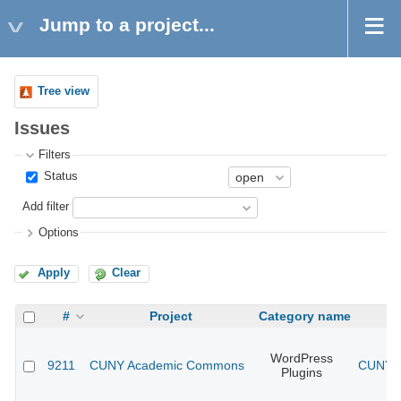
Jump to a project...
Tree view
Issues
Filters
Status
Add filter
Options
Apply
Clear
#
Project
Category name
WordPress
9211
CUNY Academic Commons
CUNY A
Plugins