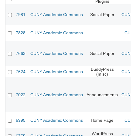
Plugins
7981
CUNY Academic Commons
Social Paper
CUNY A
7828
CUNY Academic Commons
CUNY 
7663
CUNY Academic Commons
Social Paper
CUNY A
BuddyPress
7624
CUNY Academic Commons
CUNY A
(misc)
7022
CUNY Academic Commons
Announcements
CUNY A
6995
CUNY Academic Commons
Home Page
CUNY 
WordPress