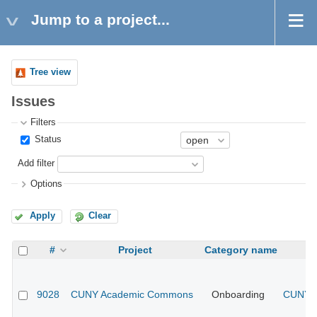
Jump to a project...
Tree view
Issues
Filters
Status
Add filter
Options
Apply
Clear
#
Project
Category name
9028
CUNY Academic Commons
Onboarding
CUNY A