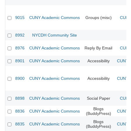
9015
CUNY Academic Commons
Groups (misc)
CUNY 
8992
NYCDH Community Site
8976
CUNY Academic Commons
Reply By Email
CUNY 
8901
CUNY Academic Commons
Accessibility
CUNY A
8900
CUNY Academic Commons
Accessibility
CUNY A
8898
CUNY Academic Commons
Social Paper
CUNY 
Blogs
8836
CUNY Academic Commons
CUNY A
(BuddyPress)
Blogs
8835
CUNY Academic Commons
CUNY A
(BuddyPress)