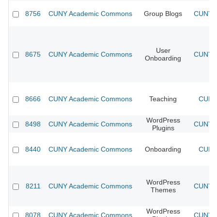
8756
CUNY Academic Commons
Group Blogs
CUNY A
User
8675
CUNY Academic Commons
CUNY A
Onboarding
8666
CUNY Academic Commons
Teaching
CUNY 
WordPress
8498
CUNY Academic Commons
CUNY A
Plugins
8440
CUNY Academic Commons
Onboarding
CUNY 
WordPress
8211
CUNY Academic Commons
CUNY A
Themes
WordPress
8078
CUNY Academic Commons
CUNY A