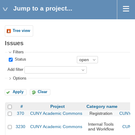
Jump to a project...
Tree view
Issues
Filters
Status
Add filter
Options
Apply
Clear
#
Project
Category name
370
CUNY Academic Commons
Registration
CUNY Ac
Internal Tools
3230
CUNY Academic Commons
CUNY 
and Workflow