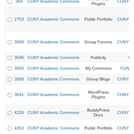
364
CUNY Academic Commons
CUNY Ac
Plugins
2753
CUNY Academic Commons
Public Portfolio
CUNY Ac
3059
CUNY Academic Commons
Group Forums
CUNY Ac
3506
CUNY Academic Commons
Publicity
CU
3565
CUNY Academic Commons
My Commons
CUNY A
3580
CUNY Academic Commons
Group Blogs
CUNY Ac
WordPress
3691
CUNY Academic Commons
CUNY Ac
Plugins
BuddyPress
4226
CUNY Academic Commons
CUNY Ac
Docs
4253
CUNY Academic Commons
Public Portfolio
CUNY Ac