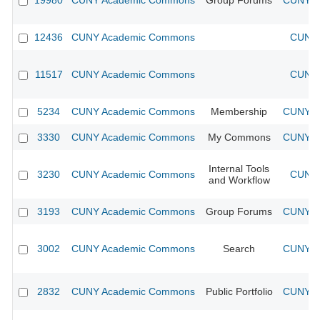
19980
CUNY Academic Commons
Group Forums
CUNY Ac
12436
CUNY Academic Commons
CUNY 
11517
CUNY Academic Commons
CUNY 
5234
CUNY Academic Commons
Membership
CUNY Ac
3330
CUNY Academic Commons
My Commons
CUNY Ac
Internal Tools
3230
CUNY Academic Commons
CUNY 
and Workflow
3193
CUNY Academic Commons
Group Forums
CUNY Ac
3002
CUNY Academic Commons
Search
CUNY Ac
2832
CUNY Academic Commons
Public Portfolio
CUNY Ac