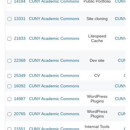
14184
CUNY Academic Commons
Public Portfolio
CUNY Ac
13331
CUNY Academic Commons
Site cloning
CUNY Ac
Litespeed
21833
CUNY Academic Commons
CUNY Ac
Cache
22368
CUNY Academic Commons
Dev site
CUNY 
25349
CUNY Academic Commons
CV
CU
16092
CUNY Academic Commons
CUNY Ac
WordPress
14987
CUNY Academic Commons
CUNY Ac
Plugins
WordPress
20765
CUNY Academic Commons
CUNY 
Plugins
Internal Tools
21551
CUNY Academic Commons
CU