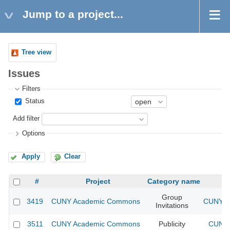
Jump to a project...
Tree view
Issues
Filters
Status
Add filter
Options
Apply
Clear
#
Project
Category name
Group
3419
CUNY Academic Commons
CUNY A
Invitations
3511
CUNY Academic Commons
Publicity
CUNY 