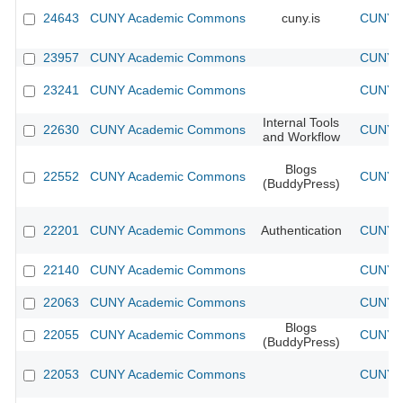
24643
CUNY Academic Commons
cuny.is
CUNY A
23957
CUNY Academic Commons
CUNY A
23241
CUNY Academic Commons
CUNY A
Internal Tools
22630
CUNY Academic Commons
CUNY A
and Workflow
Blogs
22552
CUNY Academic Commons
CUNY A
(BuddyPress)
22201
CUNY Academic Commons
Authentication
CUNY A
22140
CUNY Academic Commons
CUNY A
22063
CUNY Academic Commons
CUNY A
Blogs
22055
CUNY Academic Commons
CUNY A
(BuddyPress)
22053
CUNY Academic Commons
CUNY A