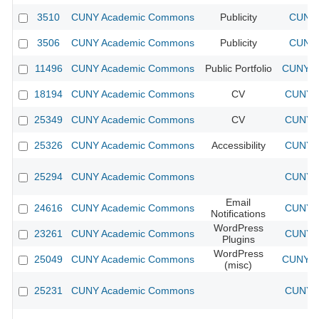
3510
CUNY Academic Commons
Publicity
CUNY 
3506
CUNY Academic Commons
Publicity
CUNY 
11496
CUNY Academic Commons
Public Portfolio
CUNY A
18194
CUNY Academic Commons
CV
CUNY A
25349
CUNY Academic Commons
CV
CUNY A
25326
CUNY Academic Commons
Accessibility
CUNY A
25294
CUNY Academic Commons
CUNY A
Email
24616
CUNY Academic Commons
CUNY A
Notifications
WordPress
23261
CUNY Academic Commons
CUNY A
Plugins
WordPress
25049
CUNY Academic Commons
CUNY A
(misc)
25231
CUNY Academic Commons
CUNY A