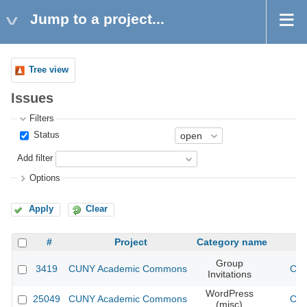
Jump to a project...
Tree view
Issues
Filters
Status
Add filter
Options
Apply
Clear
#
Project
Category name
Group
3419
CUNY Academic Commons
CUN
Invitations
WordPress
25049
CUNY Academic Commons
CUN
(misc)