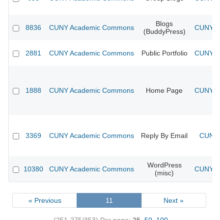
Blogs
8836
CUNY Academic Commons
CUNY Ac
(BuddyPress)
2881
CUNY Academic Commons
Public Portfolio
CUNY Ac
1888
CUNY Academic Commons
Home Page
CUNY Ac
3369
CUNY Academic Commons
Reply By Email
CUNY 
WordPress
10380
CUNY Academic Commons
CUNY Ac
(misc)
« Previous
11
Next »
(251-275/353)
Per page:
25
,
50
,
100