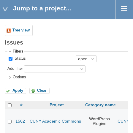
Jump to a project...
Tree view
Issues
Filters
Status
Add filter
Options
Apply
Clear
#
Project
Category name
WordPress
1562
CUNY Academic Commons
CUNY Ac
Plugins