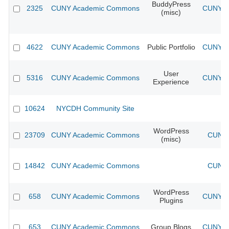
BuddyPress
2325
CUNY Academic Commons
CUNY Ac
(misc)
4622
CUNY Academic Commons
Public Portfolio
CUNY Ac
User
5316
CUNY Academic Commons
CUNY Ac
Experience
10624
NYCDH Community Site
WordPress
23709
CUNY Academic Commons
CUNY 
(misc)
14842
CUNY Academic Commons
CUNY 
WordPress
658
CUNY Academic Commons
CUNY Ac
Plugins
653
CUNY Academic Commons
Group Blogs
CUNY Ac