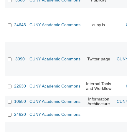
3506
CUNY Academic Commons
Publicity
CU
24643
CUNY Academic Commons
cuny.is
CU
3090
CUNY Academic Commons
Twitter page
CUNY Ac
Internal Tools
22630
CUNY Academic Commons
CU
and Workflow
Information
10580
CUNY Academic Commons
CUNY Ac
Architecture
24620
CUNY Academic Commons