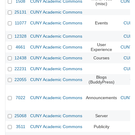
1508
CUNY Academic Commons
CUNY A
(misc)
25131
CUNY Academic Commons
11077
CUNY Academic Commons
Events
CUNY 
12328
CUNY Academic Commons
CUNY 
User
4661
CUNY Academic Commons
CUNY A
Experience
12438
CUNY Academic Commons
Courses
CUNY 
22231
CUNY Academic Commons
CUNY 
Blogs
22055
CUNY Academic Commons
CU
(BuddyPress)
7022
CUNY Academic Commons
Announcements
CUNY A
25068
CUNY Academic Commons
Server
3511
CUNY Academic Commons
Publicity
C