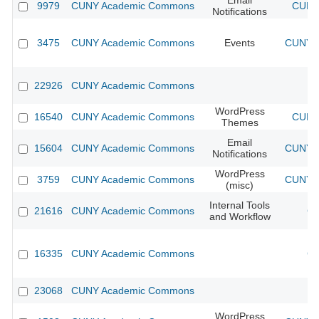
Email
9979
CUNY Academic Commons
CUNY 
Notifications
3475
CUNY Academic Commons
Events
CUNY A
22926
CUNY Academic Commons
WordPress
16540
CUNY Academic Commons
CUNY 
Themes
Email
15604
CUNY Academic Commons
CUNY A
Notifications
WordPress
3759
CUNY Academic Commons
CUNY A
(misc)
Internal Tools
21616
CUNY Academic Commons
CU
and Workflow
16335
CUNY Academic Commons
CU
23068
CUNY Academic Commons
WordPress