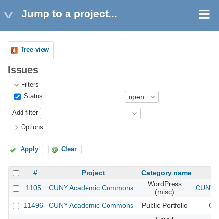
Jump to a project...
Tree view
Issues
Filters
Status
Add filter
Options
Apply
Clear
#
Project
Category name
WordPress
1105
CUNY Academic Commons
CUNY A
(misc)
11496
CUNY Academic Commons
Public Portfolio
CU