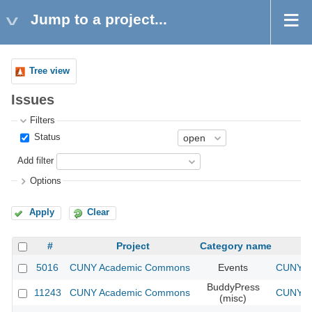
Jump to a project...
Tree view
Issues
Filters
Status
Add filter
Options
Apply
Clear
#
Project
Category name
5016
CUNY Academic Commons
Events
CUNY Ac
BuddyPress
11243
CUNY Academic Commons
CUNY Ac
(misc)