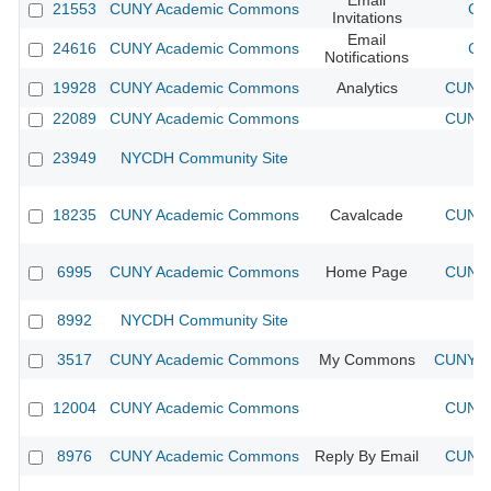
Email
21553
CUNY Academic Commons
CU
Invitations
Email
24616
CUNY Academic Commons
CU
Notifications
19928
CUNY Academic Commons
Analytics
CUNY 
22089
CUNY Academic Commons
CUNY 
23949
NYCDH Community Site
18235
CUNY Academic Commons
Cavalcade
CUNY 
6995
CUNY Academic Commons
Home Page
CUNY 
8992
NYCDH Community Site
3517
CUNY Academic Commons
My Commons
CUNY Ac
12004
CUNY Academic Commons
CUNY 
8976
CUNY Academic Commons
Reply By Email
CUNY 