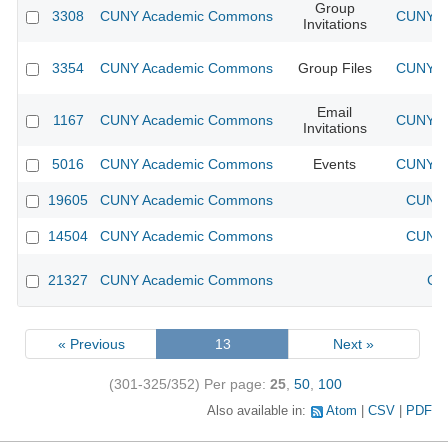
Group
3308
CUNY Academic Commons
CUNY Ac
Invitations
3354
CUNY Academic Commons
Group Files
CUNY Ac
Email
1167
CUNY Academic Commons
CUNY Ac
Invitations
5016
CUNY Academic Commons
Events
CUNY Ac
19605
CUNY Academic Commons
CUNY 
14504
CUNY Academic Commons
CUNY 
21327
CUNY Academic Commons
CU
« Previous
13
Next »
(301-325/352)
Per page:
25
,
50
,
100
Also available in:
Atom
CSV
PDF