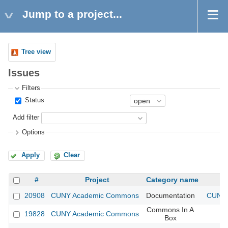
Jump to a project...
Tree view
Issues
Filters
Status
Add filter
Options
Apply
Clear
#
Project
Category name
20908
CUNY Academic Commons
Documentation
CUNY 
Commons In A
19828
CUNY Academic Commons
Box