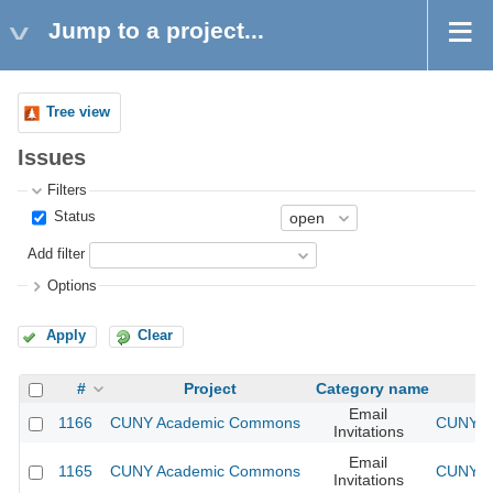
Jump to a project...
Tree view
Issues
Filters
Status
Add filter
Options
Apply
Clear
#
Project
Category name
Email
1166
CUNY Academic Commons
CUNY Ac
Invitations
Email
1165
CUNY Academic Commons
CUNY Ac
Invitations