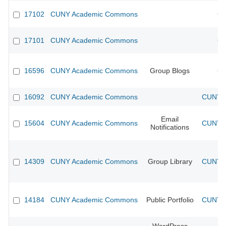
17102
CUNY Academic Commons
CU
17101
CUNY Academic Commons
CU
16596
CUNY Academic Commons
Group Blogs
CU
16092
CUNY Academic Commons
CUNY A
Email
15604
CUNY Academic Commons
CUNY A
Notifications
14309
CUNY Academic Commons
Group Library
CUNY A
14184
CUNY Academic Commons
Public Portfolio
CUNY A