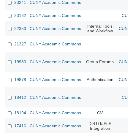
23241
CUNY Academic Commons
CU
23132
CUNY Academic Commons
CUNY 
Internal Tools
22353
CUNY Academic Commons
CUNY A
and Workflow
21327
CUNY Academic Commons
CU
19980
CUNY Academic Commons
Group Forums
CUNY A
19878
CUNY Academic Commons
Authentication
CUNY A
18412
CUNY Academic Commons
CUNY 
18194
CUNY Academic Commons
CV
CU
DiRT/TaPoR
17416
CUNY Academic Commons
CU
Integration