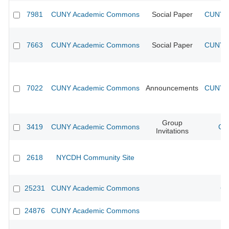
7981
CUNY Academic Commons
Social Paper
CUNY A
7663
CUNY Academic Commons
Social Paper
CUNY A
7022
CUNY Academic Commons
Announcements
CUNY A
Group
3419
CUNY Academic Commons
CU
Invitations
2618
NYCDH Community Site
25231
CUNY Academic Commons
CU
24876
CUNY Academic Commons