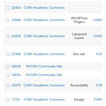
22453
CUNY Academic Commons
WordPress
13946
CUNY Academic Commons
CUNY Ac
Plugins
Litespeed
21833
CUNY Academic Commons
CUNY Ac
Cache
22368
CUNY Academic Commons
Dev site
CUNY 
10628
NYCDH Community Site
10631
NYCDH Community Site
20975
CUNY Academic Commons
Accessibility
CUNY 
2754
CUNY Academic Commons
Design
CUNY Ac