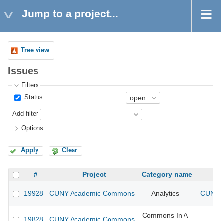
Jump to a project...
Tree view
Issues
Filters
Status
Add filter
Options
Apply
Clear
#
Project
Category name
19928
CUNY Academic Commons
Analytics
CUNY 
Commons In A
19828
CUNY Academic Commons