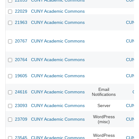
22033
CUNY Academic Commons
CUNY 
22029
CUNY Academic Commons
21963
CUNY Academic Commons
CUNY 
20767
CUNY Academic Commons
CUNY 
20764
CUNY Academic Commons
CUNY 
19605
CUNY Academic Commons
CUNY 
Email
24616
CUNY Academic Commons
CU
Notifications
23093
CUNY Academic Commons
Server
CUNY 
WordPress
23709
CUNY Academic Commons
CUNY 
(misc)
WordPress
23545
CUNY Academic Commons
CUNY 