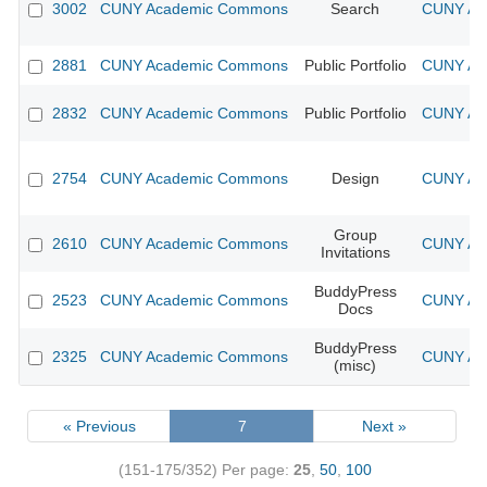
3002
CUNY Academic Commons
Search
CUNY Aca
2881
CUNY Academic Commons
Public Portfolio
CUNY Aca
2832
CUNY Academic Commons
Public Portfolio
CUNY Aca
2754
CUNY Academic Commons
Design
CUNY Aca
Group
2610
CUNY Academic Commons
CUNY Aca
Invitations
BuddyPress
2523
CUNY Academic Commons
CUNY Aca
Docs
BuddyPress
2325
CUNY Academic Commons
CUNY Aca
(misc)
« Previous
7
Next »
(151-175/352)
Per page:
25
,
50
,
100