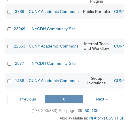
Plugins
3768
CUNY Academic Commons
Public Portfolio
CUNY Ac
23949
NYCDH Community Site
Internal Tools
22353
CUNY Academic Commons
CUNY Ac
and Workflow
2577
NYCDH Community Site
Group
1456
CUNY Academic Commons
CUNY Ac
Invitations
« Previous
8
Next »
(176-200/353)
Per page:
25
,
50
,
100
Also available in:
Atom
CSV
PDF