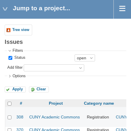
Jump to a project...
Tree view
Issues
Filters
Status
Add filter
Options
Apply
Clear
#
Project
Category name
308
CUNY Academic Commons
Registration
CUNY Ac
370
CUNY Academic Commons
Registration
CUNY Ac