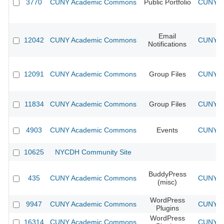
3770
CUNY Academic Commons
Public Portfolio
CUNY Ac
Email
12042
CUNY Academic Commons
CUNY Ac
Notifications
12091
CUNY Academic Commons
Group Files
CUNY Ac
11834
CUNY Academic Commons
Group Files
CUNY Ac
4903
CUNY Academic Commons
Events
CUNY Ac
10625
NYCDH Community Site
BuddyPress
435
CUNY Academic Commons
CUNY Ac
(misc)
WordPress
9947
CUNY Academic Commons
CUNY Ac
Plugins
WordPress
16314
CUNY Academic Commons
CUNY Ac