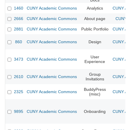
Docs
1460
CUNY Academic Commons
Analytics
CUNY Aca
2666
CUNY Academic Commons
About page
CUNY A
2881
CUNY Academic Commons
Public Portfolio
CUNY Aca
860
CUNY Academic Commons
Design
CUNY Aca
User
3473
CUNY Academic Commons
CUNY Aca
Experience
Group
2610
CUNY Academic Commons
CUNY Aca
Invitations
BuddyPress
2325
CUNY Academic Commons
CUNY Aca
(misc)
9895
CUNY Academic Commons
Onboarding
CUNY Aca