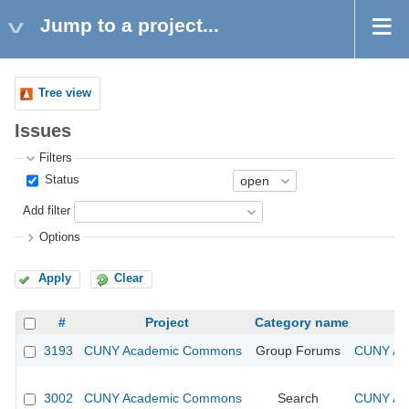
Jump to a project...
Tree view
Issues
Filters
Status
Add filter
Options
Apply
Clear
#
Project
Category name
3193
CUNY Academic Commons
Group Forums
CUNY Aca
3002
CUNY Academic Commons
Search
CUNY Aca