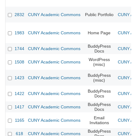
2832
CUNY Academic Commons
Public Portfolio
CUNY Aca
1983
CUNY Academic Commons
Home Page
CUNY Aca
BuddyPress
1744
CUNY Academic Commons
CUNY Aca
Docs
WordPress
1508
CUNY Academic Commons
CUNY Aca
(misc)
BuddyPress
1423
CUNY Academic Commons
CUNY Aca
(misc)
BuddyPress
1422
CUNY Academic Commons
CUNY Aca
Docs
BuddyPress
1417
CUNY Academic Commons
CUNY Aca
Docs
Email
1165
CUNY Academic Commons
CUNY Aca
Invitations
BuddyPress
618
CUNY Academic Commons
CUNY Aca